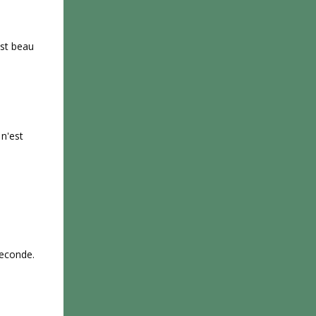
est beau
 n'est
seconde.