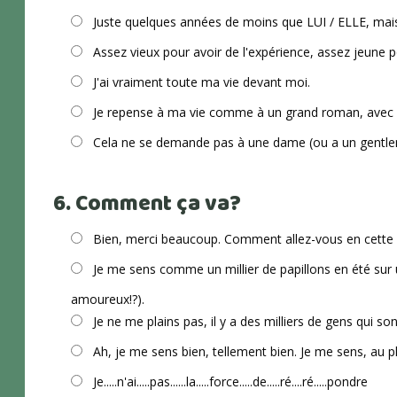
Juste quelques années de moins que LUI / ELLE, mais
Assez vieux pour avoir de l'expérience, assez jeune p
J'ai vraiment toute ma vie devant moi.
Je repense à ma vie comme à un grand roman, avec l'
Cela ne se demande pas à une dame (ou a un gentl
6. Comment ça va?
Bien, merci beaucoup. Comment allez-vous en cette 
Je me sens comme un millier de papillons en été sur un
amoureux!?).
Je ne me plains pas, il y a des milliers de gens qui son
Ah, je me sens bien, tellement bien. Je me sens, au p
Je.....n'ai.....pas......la.....force.....de.....ré....ré.....pondre