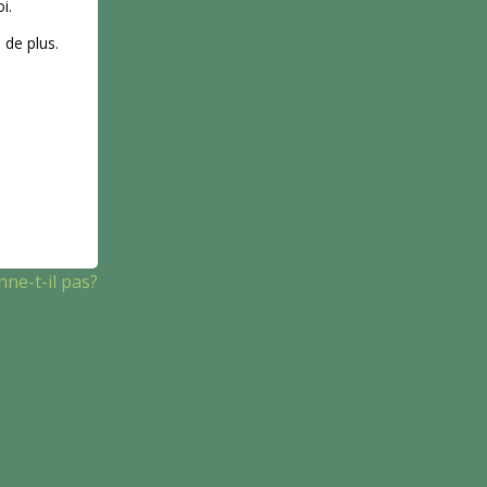
i.
 de plus.
ne-t-il pas?