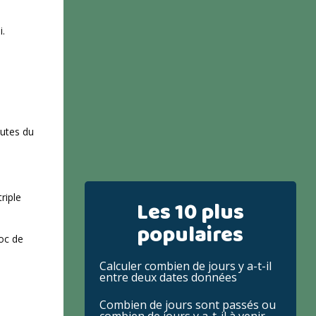
i.
nutes du
riple
Les 10 plus
populaires
loc de
Calculer combien de jours y a-t-il
entre deux dates données
Combien de jours sont passés ou
combien de jours y a-t-il à venir