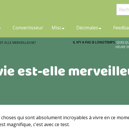
Convertisseur
Misc
Décimales
Feedba
IL N'Y A PAS SI LONGTEMPS:
QUELQU'
ST-ELLE MERVEILLEUSE?
HEURE E
vie est-elle merveill
 de choses qui sont absolument incroyables à vivre en ce mom
t magnifique, c'est avec ce test.