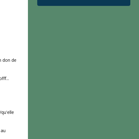
n don de
ff...
/qu'elle
 au