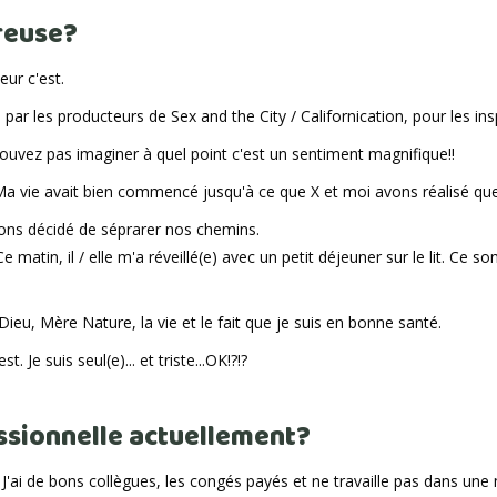
ureuse?
ur c'est.
(e) par les producteurs de Sex and the City / Californication, pour les ins
ouvez pas imaginer à quel point c'est un sentiment magnifique!!
 Ma vie avait bien commencé jusqu'à ce que X et moi avons réalisé qu
vons décidé de séprarer nos chemins.
matin, il / elle m'a réveillé(e) avec un petit déjeuner sur le lit. Ce son
u, Mère Nature, la vie et le fait que je suis en bonne santé.
 Je suis seul(e)... et triste...OK!?!?
essionnelle actuellement?
J'ai de bons collègues, les congés payés et ne travaille pas dans une