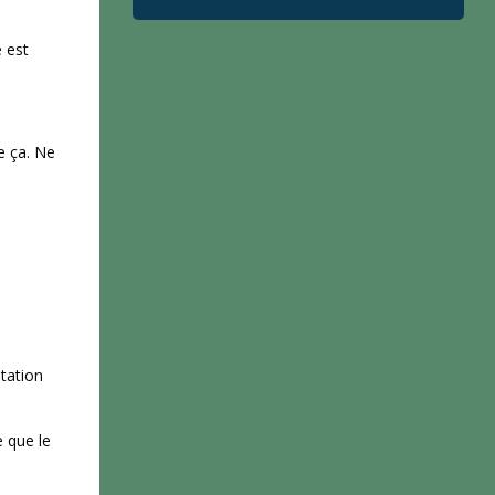
e est
e ça. Ne
utation
e que le